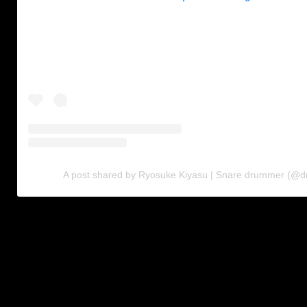
A post shared by Ryosuke Kiyasu | Snare drummer (@dr