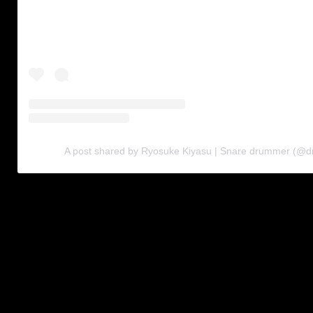
A post shared by Ryosuke Kiyasu | Snare drummer (@dr