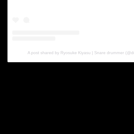
A post shared by Ryosuke Kiyasu | Snare drummer (@dr