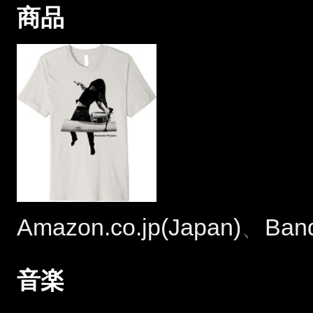
商品
Amazon.co.jp(Japan)
、
Ban
音楽